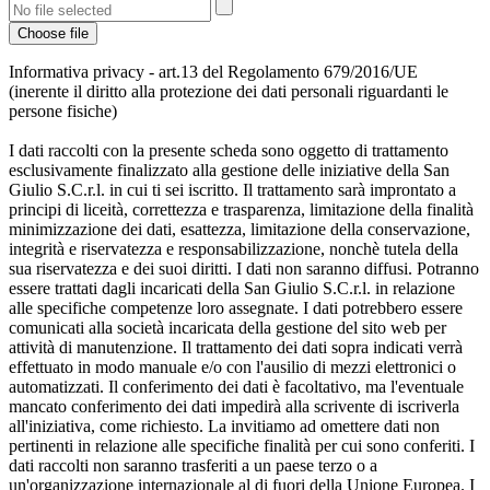
Choose file
Informativa privacy - art.13 del Regolamento 679/2016/UE
(inerente il diritto alla protezione dei dati personali riguardanti le
persone fisiche)
I dati raccolti con la presente scheda sono oggetto di trattamento
esclusivamente finalizzato alla gestione delle iniziative della San
Giulio S.C.r.l. in cui ti sei iscritto. Il trattamento sarà improntato a
principi di liceità, correttezza e trasparenza, limitazione della finalità
minimizzazione dei dati, esattezza, limitazione della conservazione,
integrità e riservatezza e responsabilizzazione, nonchè tutela della
sua riservatezza e dei suoi diritti. I dati non saranno diffusi. Potranno
essere trattati dagli incaricati della San Giulio S.C.r.l. in relazione
alle specifiche competenze loro assegnate. I dati potrebbero essere
comunicati alla società incaricata della gestione del sito web per
attività di manutenzione. Il trattamento dei dati sopra indicati verrà
effettuato in modo manuale e/o con l'ausilio di mezzi elettronici o
automatizzati. Il conferimento dei dati è facoltativo, ma l'eventuale
mancato conferimento dei dati impedirà alla scrivente di iscriverla
all'iniziativa, come richiesto. La invitiamo ad omettere dati non
pertinenti in relazione alle specifiche finalità per cui sono conferiti. I
dati raccolti non saranno trasferiti a un paese terzo o a
un'organizzazione internazionale al di fuori della Unione Europea. I