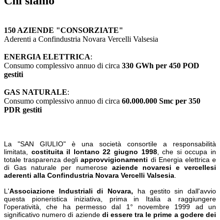
Chi siamo
150 AZIENDE "CONSORZIATE"
Aderenti a Confindustria Novara Vercelli Valsesia
ENERGIA ELETTRICA
:
Consumo complessivo annuo di circa
330 GWh per 450 POD
gestiti
GAS NATURALE
:
Consumo complessivo annuo di circa
60.000.000 Smc per 350
PDR gestiti
La "SAN GIULIO" è una società consortile a responsabilità
limitata,
costituita il lontano 22 giugno 1998
, che si occupa in
totale trasparenza degli
approvvigionamenti
di Energia elettrica e
di Gas naturale per numerose
aziende novaresi e vercellesi
aderenti alla Confindustria Novara Vercelli Valsesia
.
L'
Associazione Industriali di Novara,
ha gestito sin dall'avvio
questa pioneristica iniziativa, prima in Italia a raggiungere
l'operatività, che ha permesso dal 1° novembre 1999 ad un
significativo numero di aziende
di essere tra le prime a godere dei