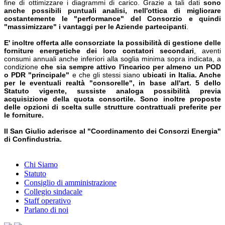
fine di ottimizzare i diagrammi di carico. Grazie a tali dati
sono
anche possibili puntuali analisi, nell'ottica di migliorare
costantemente le "performance" del Consorzio e quindi
"massimizzare" i vantaggi per le Aziende partecipanti
.
E' inoltre offerta alle consorziate la possibilità di gestione delle
forniture energetiche dei loro contatori secondari
, aventi
consumi annuali anche inferiori alla soglia minima sopra indicata, a
condizione
che sia sempre attivo l'incarico per almeno un POD
o PDR "principale"
e che gli stessi siano
ubicati in Italia. Anche
per le eventuali realtà "consorelle", in base all'art. 5 dello
Statuto vigente, sussiste analoga possibilità previa
acquisizione della quota consortile. Sono inoltre proposte
delle opzioni di scelta sulle strutture contrattuali preferite per
le forniture.
Il San Giulio aderisce al "Coordinamento dei Consorzi Energia"
di Confindustria.
Chi Siamo
Statuto
Consiglio di amministrazione
Collegio sindacale
Staff operativo
Parlano di noi