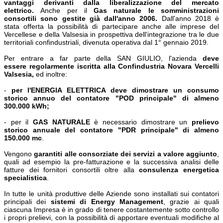
vantaggi derivanti dalla liberalizzazione del mercato
elettrico.
Anche per il
Gas naturale le somministrazioni
consortili sono gestite già dall'anno 2006.
Dall'anno 2018 è
stata offerta la possibilità di partecipare anche alle imprese del
Vercellese e della Valsesia in prospettiva dell'integrazione tra le due
territoriali confindustriali, divenuta operativa dal 1° gennaio 2019.
Per entrare a far parte della SAN GIULIO, l'azienda
deve
essere
regolarmente iscritta alla Confindustria Novara Vercelli
Valsesia,
ed inoltre:
-
per l'ENERGIA ELETTRICA deve dimostrare un consumo
storico annuo del contatore "POD principale" di almeno
300.000 kWh;
- per il
GAS
NATURALE
è necessario dimostrare un
prelievo
storico annuale del contatore "PDR principale" di almeno
150.000 mc
.
Vengono
garantiti alle consorziate dei servizi a valore aggiunto
,
quali ad esempio la pre-fatturazione e la successiva analisi delle
fatture dei fornitori consortili oltre alla
consulenza energetica
specialistica
.
In tutte le unità produttive delle Aziende sono installati sui contatori
principali dei
sistemi di Energy Management
, grazie ai quali
ciascuna Impresa è in grado di tenere costantemente sotto controllo
i propri prelievi, con la possibilità di apportare eventuali modifiche al