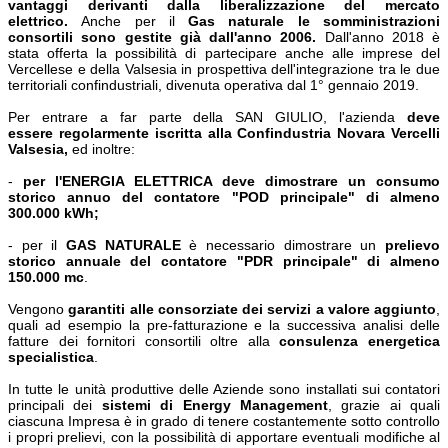
vantaggi derivanti dalla liberalizzazione del mercato
elettrico.
Anche per il
Gas naturale le somministrazioni
consortili sono gestite già dall'anno 2006.
Dall'anno 2018 è
stata offerta la possibilità di partecipare anche alle imprese del
Vercellese e della Valsesia in prospettiva dell'integrazione tra le due
territoriali confindustriali, divenuta operativa dal 1° gennaio 2019.
Per entrare a far parte della SAN GIULIO, l'azienda
deve
essere
regolarmente iscritta alla Confindustria Novara Vercelli
Valsesia,
ed inoltre:
-
per l'ENERGIA ELETTRICA deve dimostrare un consumo
storico annuo del contatore "POD principale" di almeno
300.000 kWh;
- per il
GAS
NATURALE
è necessario dimostrare un
prelievo
storico annuale del contatore "PDR principale" di almeno
150.000 mc
.
Vengono
garantiti alle consorziate dei servizi a valore aggiunto
,
quali ad esempio la pre-fatturazione e la successiva analisi delle
fatture dei fornitori consortili oltre alla
consulenza energetica
specialistica
.
In tutte le unità produttive delle Aziende sono installati sui contatori
principali dei
sistemi di Energy Management
, grazie ai quali
ciascuna Impresa è in grado di tenere costantemente sotto controllo
i propri prelievi, con la possibilità di apportare eventuali modifiche al