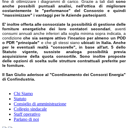
fine di ottimizzare i diagrammi di carico. Grazie a tali dati
sono
anche possibili puntuali analisi, nell'ottica di migliorare
costantemente le "performance" del Consorzio e quindi
"massimizzare" i vantaggi per le Aziende partecipanti
.
E' inoltre offerta alle consorziate la possibilità di gestione delle
forniture energetiche dei loro contatori secondari
, aventi
consumi annuali anche inferiori alla soglia minima sopra indicata, a
condizione
che sia sempre attivo l'incarico per almeno un POD
o PDR "principale"
e che gli stessi siano
ubicati in Italia. Anche
per le eventuali realtà "consorelle", in base all'art. 5 dello
Statuto vigente, sussiste analoga possibilità previa
acquisizione della quota consortile. Sono inoltre proposte
delle opzioni di scelta sulle strutture contrattuali preferite per
le forniture.
Il San Giulio aderisce al "Coordinamento dei Consorzi Energia"
di Confindustria.
Chi Siamo
Statuto
Consiglio di amministrazione
Collegio sindacale
Staff operativo
Parlano di noi