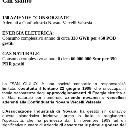
Chi siamo
150 AZIENDE "CONSORZIATE"
Aderenti a Confindustria Novara Vercelli Valsesia
ENERGIA ELETTRICA
:
Consumo complessivo annuo di circa
330 GWh per 450 POD
gestiti
GAS NATURALE
:
Consumo complessivo annuo di circa
60.000.000 Smc per 350
PDR gestiti
La "SAN GIULIO" è una società consortile a responsabilità
limitata,
costituita il lontano 22 giugno 1998
, che si occupa in
totale trasparenza degli
approvvigionamenti
di Energia elettrica e
di Gas naturale per numerose
aziende novaresi e vercellesi
aderenti alla Confindustria Novara Vercelli Valsesia
.
L'
Associazione Industriali di Novara,
ha gestito sin dall'avvio
questa pioneristica iniziativa, prima in Italia a raggiungere
l'operatività, che ha permesso dal 1° novembre 1999 ad un
significativo numero di aziende
di essere tra le prime a godere dei