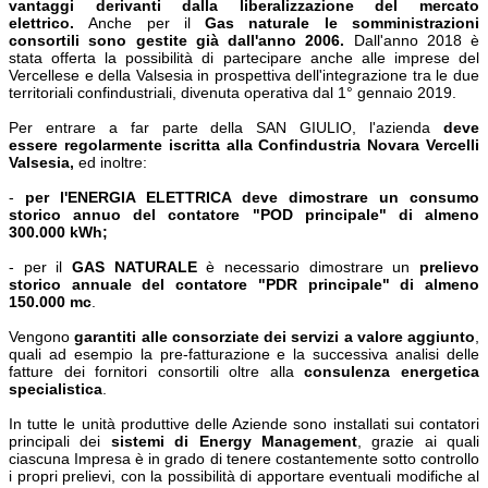
vantaggi derivanti dalla liberalizzazione del mercato
elettrico.
Anche per il
Gas naturale le somministrazioni
consortili sono gestite già dall'anno 2006.
Dall'anno 2018 è
stata offerta la possibilità di partecipare anche alle imprese del
Vercellese e della Valsesia in prospettiva dell'integrazione tra le due
territoriali confindustriali, divenuta operativa dal 1° gennaio 2019.
Per entrare a far parte della SAN GIULIO, l'azienda
deve
essere
regolarmente iscritta alla Confindustria Novara Vercelli
Valsesia,
ed inoltre:
-
per l'ENERGIA ELETTRICA deve dimostrare un consumo
storico annuo del contatore "POD principale" di almeno
300.000 kWh;
- per il
GAS
NATURALE
è necessario dimostrare un
prelievo
storico annuale del contatore "PDR principale" di almeno
150.000 mc
.
Vengono
garantiti alle consorziate dei servizi a valore aggiunto
,
quali ad esempio la pre-fatturazione e la successiva analisi delle
fatture dei fornitori consortili oltre alla
consulenza energetica
specialistica
.
In tutte le unità produttive delle Aziende sono installati sui contatori
principali dei
sistemi di Energy Management
, grazie ai quali
ciascuna Impresa è in grado di tenere costantemente sotto controllo
i propri prelievi, con la possibilità di apportare eventuali modifiche al