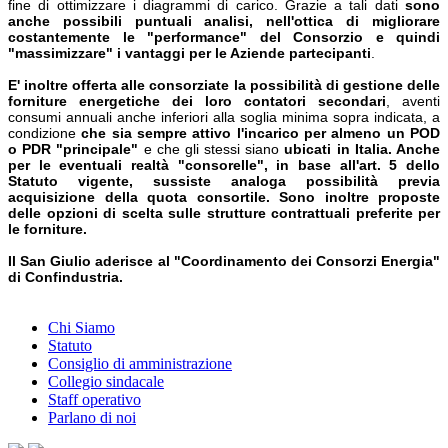
fine di ottimizzare i diagrammi di carico. Grazie a tali dati
sono
anche possibili puntuali analisi, nell'ottica di migliorare
costantemente le "performance" del Consorzio e quindi
"massimizzare" i vantaggi per le Aziende partecipanti
.
E' inoltre offerta alle consorziate la possibilità di gestione delle
forniture energetiche dei loro contatori secondari
, aventi
consumi annuali anche inferiori alla soglia minima sopra indicata, a
condizione
che sia sempre attivo l'incarico per almeno un POD
o PDR "principale"
e che gli stessi siano
ubicati in Italia. Anche
per le eventuali realtà "consorelle", in base all'art. 5 dello
Statuto vigente, sussiste analoga possibilità previa
acquisizione della quota consortile. Sono inoltre proposte
delle opzioni di scelta sulle strutture contrattuali preferite per
le forniture.
Il San Giulio aderisce al "Coordinamento dei Consorzi Energia"
di Confindustria.
Chi Siamo
Statuto
Consiglio di amministrazione
Collegio sindacale
Staff operativo
Parlano di noi