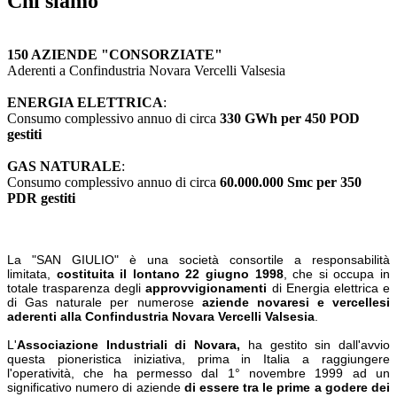
Chi siamo
150 AZIENDE "CONSORZIATE"
Aderenti a Confindustria Novara Vercelli Valsesia
ENERGIA ELETTRICA
:
Consumo complessivo annuo di circa
330 GWh per 450 POD
gestiti
GAS NATURALE
:
Consumo complessivo annuo di circa
60.000.000 Smc per 350
PDR gestiti
La "SAN GIULIO" è una società consortile a responsabilità
limitata,
costituita il lontano 22 giugno 1998
, che si occupa in
totale trasparenza degli
approvvigionamenti
di Energia elettrica e
di Gas naturale per numerose
aziende novaresi e vercellesi
aderenti alla Confindustria Novara Vercelli Valsesia
.
L'
Associazione Industriali di Novara,
ha gestito sin dall'avvio
questa pioneristica iniziativa, prima in Italia a raggiungere
l'operatività, che ha permesso dal 1° novembre 1999 ad un
significativo numero di aziende
di essere tra le prime a godere dei