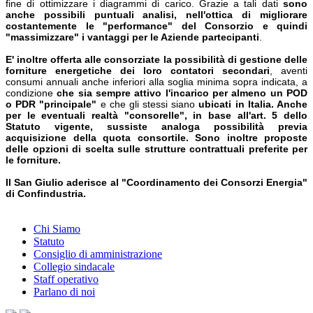
fine di ottimizzare i diagrammi di carico. Grazie a tali dati
sono
anche possibili puntuali analisi, nell'ottica di migliorare
costantemente le "performance" del Consorzio e quindi
"massimizzare" i vantaggi per le Aziende partecipanti
.
E' inoltre offerta alle consorziate la possibilità di gestione delle
forniture energetiche dei loro contatori secondari
, aventi
consumi annuali anche inferiori alla soglia minima sopra indicata, a
condizione
che sia sempre attivo l'incarico per almeno un POD
o PDR "principale"
e che gli stessi siano
ubicati in Italia. Anche
per le eventuali realtà "consorelle", in base all'art. 5 dello
Statuto vigente, sussiste analoga possibilità previa
acquisizione della quota consortile. Sono inoltre proposte
delle opzioni di scelta sulle strutture contrattuali preferite per
le forniture.
Il San Giulio aderisce al "Coordinamento dei Consorzi Energia"
di Confindustria.
Chi Siamo
Statuto
Consiglio di amministrazione
Collegio sindacale
Staff operativo
Parlano di noi