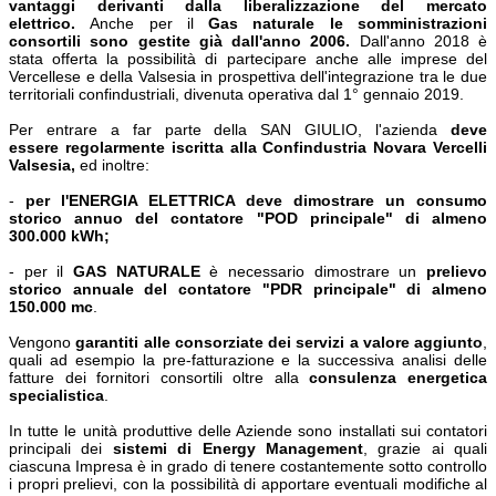
vantaggi derivanti dalla liberalizzazione del mercato
elettrico.
Anche per il
Gas naturale le somministrazioni
consortili sono gestite già dall'anno 2006.
Dall'anno 2018 è
stata offerta la possibilità di partecipare anche alle imprese del
Vercellese e della Valsesia in prospettiva dell'integrazione tra le due
territoriali confindustriali, divenuta operativa dal 1° gennaio 2019.
Per entrare a far parte della SAN GIULIO, l'azienda
deve
essere
regolarmente iscritta alla Confindustria Novara Vercelli
Valsesia,
ed inoltre:
-
per l'ENERGIA ELETTRICA deve dimostrare un consumo
storico annuo del contatore "POD principale" di almeno
300.000 kWh;
- per il
GAS
NATURALE
è necessario dimostrare un
prelievo
storico annuale del contatore "PDR principale" di almeno
150.000 mc
.
Vengono
garantiti alle consorziate dei servizi a valore aggiunto
,
quali ad esempio la pre-fatturazione e la successiva analisi delle
fatture dei fornitori consortili oltre alla
consulenza energetica
specialistica
.
In tutte le unità produttive delle Aziende sono installati sui contatori
principali dei
sistemi di Energy Management
, grazie ai quali
ciascuna Impresa è in grado di tenere costantemente sotto controllo
i propri prelievi, con la possibilità di apportare eventuali modifiche al