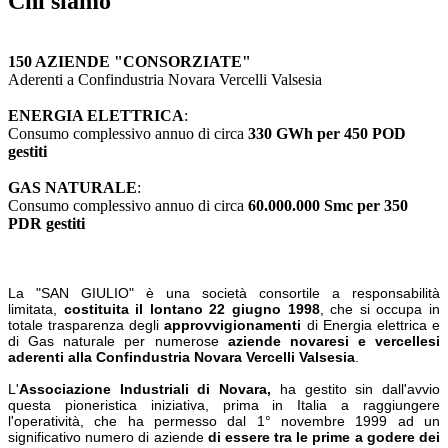
Chi siamo
150 AZIENDE "CONSORZIATE"
Aderenti a Confindustria Novara Vercelli Valsesia
ENERGIA ELETTRICA
:
Consumo complessivo annuo di circa
330 GWh per 450 POD
gestiti
GAS NATURALE
:
Consumo complessivo annuo di circa
60.000.000 Smc per 350
PDR gestiti
La "SAN GIULIO" è una società consortile a responsabilità
limitata,
costituita il lontano 22 giugno 1998
, che si occupa in
totale trasparenza degli
approvvigionamenti
di Energia elettrica e
di Gas naturale per numerose
aziende novaresi e vercellesi
aderenti alla Confindustria Novara Vercelli Valsesia
.
L'
Associazione Industriali di Novara,
ha gestito sin dall'avvio
questa pioneristica iniziativa, prima in Italia a raggiungere
l'operatività, che ha permesso dal 1° novembre 1999 ad un
significativo numero di aziende
di essere tra le prime a godere dei