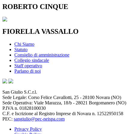
ROBERTO CINQUE
FIORELLA VASSALLO
Chi Siamo
Statuto
Consiglio di amministrazione
Collegio sindacale
Staff operativo
Parlano di noi
San Giulio S.C.r.l.
Sede Legale: Corso Felice Cavallotti, 25 - 28100 Novara (NO)
Sede Operativa: Viale Marazza, 18/b - 28021 Borgomanero (NO)
P.IVA n. 01828100030
C.F. e Iscrizione al Registro Imprese di Novara n. 12522950158
PEC:
sangiulio@pec-neispa.com
Privacy Policy