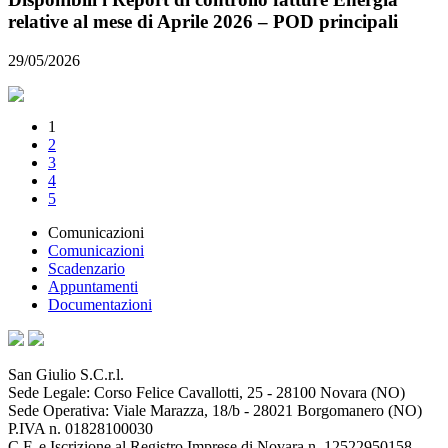
relative al mese di Aprile 2026 – POD principali
29/05/2026
1
2
3
4
5
Comunicazioni
Comunicazioni
Scadenzario
Appuntamenti
Documentazioni
San Giulio S.C.r.l.
Sede Legale: Corso Felice Cavallotti, 25 - 28100 Novara (NO)
Sede Operativa: Viale Marazza, 18/b - 28021 Borgomanero (NO)
P.IVA n. 01828100030
C.F. e Iscrizione al Registro Imprese di Novara n. 12522950158