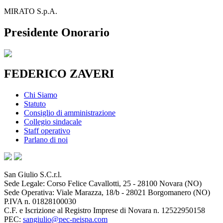
MIRATO S.p.A.
Presidente Onorario
FEDERICO ZAVERI
Chi Siamo
Statuto
Consiglio di amministrazione
Collegio sindacale
Staff operativo
Parlano di noi
San Giulio S.C.r.l.
Sede Legale: Corso Felice Cavallotti, 25 - 28100 Novara (NO)
Sede Operativa: Viale Marazza, 18/b - 28021 Borgomanero (NO)
P.IVA n. 01828100030
C.F. e Iscrizione al Registro Imprese di Novara n. 12522950158
PEC:
sangiulio@pec-neispa.com