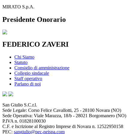
MIRATO S.p.A.
Presidente Onorario
FEDERICO ZAVERI
Chi Siamo
Statuto
Consiglio di amministrazione
Collegio sindacale
Staff operativo
Parlano di noi
San Giulio S.C.r.l.
Sede Legale: Corso Felice Cavallotti, 25 - 28100 Novara (NO)
Sede Operativa: Viale Marazza, 18/b - 28021 Borgomanero (NO)
P.IVA n. 01828100030
C.F. e Iscrizione al Registro Imprese di Novara n. 12522950158
PEC:
sangiulio@pec-neispa.com