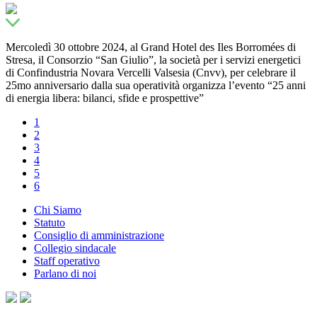
Mercoledì 30 ottobre 2024, al Grand Hotel des Iles Borromées di
Stresa, il Consorzio “San Giulio”, la società per i servizi energetici
di Confindustria Novara Vercelli Valsesia (Cnvv), per celebrare il
25mo anniversario dalla sua operatività organizza l’evento “25 anni
di energia libera: bilanci, sfide e prospettive”
1
2
3
4
5
6
Chi Siamo
Statuto
Consiglio di amministrazione
Collegio sindacale
Staff operativo
Parlano di noi