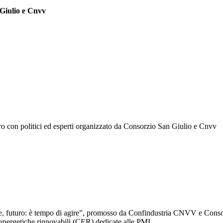
 Giulio e Cnvv
tro con politici ed esperti organizzato da Consorzio San Giulio e Cnvv
ese, futuro: è tempo di agire”, promosso da Confindustria CNVV e Conso
 energetiche rinnovabili (CER) dedicate alle PMI.