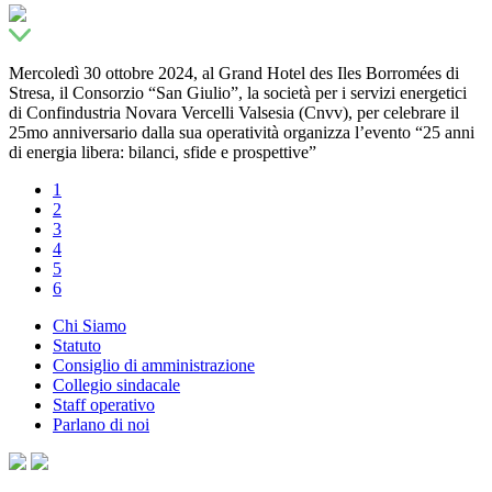
Mercoledì 30 ottobre 2024, al Grand Hotel des Iles Borromées di
Stresa, il Consorzio “San Giulio”, la società per i servizi energetici
di Confindustria Novara Vercelli Valsesia (Cnvv), per celebrare il
25mo anniversario dalla sua operatività organizza l’evento “25 anni
di energia libera: bilanci, sfide e prospettive”
1
2
3
4
5
6
Chi Siamo
Statuto
Consiglio di amministrazione
Collegio sindacale
Staff operativo
Parlano di noi