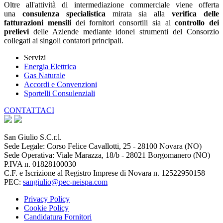
Oltre all'attività di intermediazione commerciale viene offerta
una
consulenza specialistica
mirata sia alla
verifica delle
fatturazioni mensili
dei fornitori consortili sia al
controllo dei
prelievi
delle Aziende mediante idonei strumenti del Consorzio
collegati ai singoli contatori principali.
Servizi
Energia Elettrica
Gas Naturale
Accordi e Convenzioni
Sportelli Consulenziali
CONTATTACI
San Giulio S.C.r.l.
Sede Legale: Corso Felice Cavallotti, 25 - 28100 Novara (NO)
Sede Operativa: Viale Marazza, 18/b - 28021 Borgomanero (NO)
P.IVA n. 01828100030
C.F. e Iscrizione al Registro Imprese di Novara n. 12522950158
PEC:
sangiulio@pec-neispa.com
Privacy Policy
Cookie Policy
Candidatura Fornitori