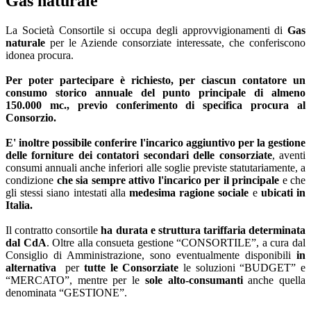
Gas naturale
La Società Consortile si occupa degli approvvigionamenti di
Gas
naturale
per le Aziende consorziate interessate, che conferiscono
idonea procura.
Per poter partecipare è richiesto, per ciascun contatore un
consumo storico annuale del punto principale di almeno
150.000 mc., previo conferimento di specifica procura al
Consorzio.
E' inoltre possibile conferire l'incarico aggiuntivo per la gestione
delle forniture dei contatori secondari delle consorziate
, aventi
consumi annuali anche inferiori alle soglie previste statutariamente, a
condizione
che sia sempre attivo l'incarico per il principale
e che
gli stessi siano intestati alla
medesima ragione sociale
e
ubicati in
Italia.
Il contratto consortile
ha durata e struttura tariffaria determinata
dal CdA
. Oltre alla consueta gestione “CONSORTILE”, a cura dal
Consiglio di Amministrazione, sono eventualmente disponibili
in
alternativa
per
tutte
le Consorziate
le soluzioni “BUDGET” e
“MERCATO”, mentre per le
sole alto-consumanti
anche quella
denominata “GESTIONE”.