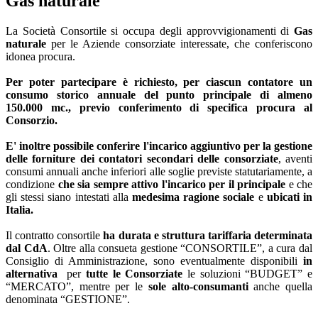
Gas naturale
La Società Consortile si occupa degli approvvigionamenti di
Gas
naturale
per le Aziende consorziate interessate, che conferiscono
idonea procura.
Per poter partecipare è richiesto, per ciascun contatore un
consumo storico annuale del punto principale di almeno
150.000 mc., previo conferimento di specifica procura al
Consorzio.
E' inoltre possibile conferire l'incarico aggiuntivo per la gestione
delle forniture dei contatori secondari delle consorziate
, aventi
consumi annuali anche inferiori alle soglie previste statutariamente, a
condizione
che sia sempre attivo l'incarico per il principale
e che
gli stessi siano intestati alla
medesima ragione sociale
e
ubicati in
Italia.
Il contratto consortile
ha durata e struttura tariffaria determinata
dal CdA
. Oltre alla consueta gestione “CONSORTILE”, a cura dal
Consiglio di Amministrazione, sono eventualmente disponibili
in
alternativa
per
tutte
le Consorziate
le soluzioni “BUDGET” e
“MERCATO”, mentre per le
sole alto-consumanti
anche quella
denominata “GESTIONE”.