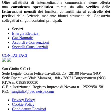
Oltre all'attività di intermediazione commerciale viene offerta
una
consulenza specialistica
mirata sia alla
verifica delle
fatturazioni mensili
dei fornitori consortili sia al
controllo dei
prelievi
delle Aziende mediante idonei strumenti del Consorzio
collegati ai singoli contatori principali.
Servizi
Energia Elettrica
Gas Naturale
Accordi e Convenzioni
Sportelli Consulenziali
CONTATTACI
San Giulio S.C.r.l.
Sede Legale: Corso Felice Cavallotti, 25 - 28100 Novara (NO)
Sede Operativa: Viale Marazza, 18/b - 28021 Borgomanero (NO)
P.IVA n. 01828100030
C.F. e Iscrizione al Registro Imprese di Novara n. 12522950158
PEC:
sangiulio@pec-neispa.com
Privacy Policy
Cookie Policy
Candidatura Fornitori