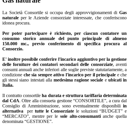
Gas naturale
La Società Consortile si occupa degli approvvigionamenti di
Gas
naturale
per le Aziende consorziate interessate, che conferiscono
idonea procura.
Per poter partecipare è richiesto, per ciascun contatore un
consumo storico annuale del punto principale di almeno
150.000 mc., previo conferimento di specifica procura al
Consorzio.
E' inoltre possibile conferire l'incarico aggiuntivo per la gestione
delle forniture dei contatori secondari delle consorziate
, aventi
consumi annuali anche inferiori alle soglie previste statutariamente, a
condizione
che sia sempre attivo l'incarico per il principale
e che
gli stessi siano intestati alla
medesima ragione sociale
e
ubicati in
Italia.
Il contratto consortile
ha durata e struttura tariffaria determinata
dal CdA
. Oltre alla consueta gestione “CONSORTILE”, a cura dal
Consiglio di Amministrazione, sono eventualmente disponibili
in
alternativa
per
tutte
le Consorziate
le soluzioni “BUDGET” e
“MERCATO”, mentre per le
sole alto-consumanti
anche quella
denominata “GESTIONE”.