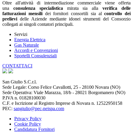
Oltre all'attività di intermediazione commerciale viene offerta
una
consulenza specialistica
mirata sia alla
verifica delle
fatturazioni mensili
dei fornitori consortili sia al
controllo dei
prelievi
delle Aziende mediante idonei strumenti del Consorzio
collegati ai singoli contatori principali.
Servizi
Energia Elettrica
Gas Naturale
Accordi e Convenzioni
Sportelli Consulenziali
CONTATTACI
San Giulio S.C.r.l.
Sede Legale: Corso Felice Cavallotti, 25 - 28100 Novara (NO)
Sede Operativa: Viale Marazza, 18/b - 28021 Borgomanero (NO)
P.IVA n. 01828100030
C.F. e Iscrizione al Registro Imprese di Novara n. 12522950158
PEC:
sangiulio@pec-neispa.com
Privacy Policy
Cookie Policy
Candidatura Fornitori