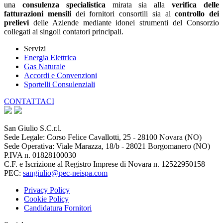
una
consulenza specialistica
mirata sia alla
verifica delle
fatturazioni mensili
dei fornitori consortili sia al
controllo dei
prelievi
delle Aziende mediante idonei strumenti del Consorzio
collegati ai singoli contatori principali.
Servizi
Energia Elettrica
Gas Naturale
Accordi e Convenzioni
Sportelli Consulenziali
CONTATTACI
San Giulio S.C.r.l.
Sede Legale: Corso Felice Cavallotti, 25 - 28100 Novara (NO)
Sede Operativa: Viale Marazza, 18/b - 28021 Borgomanero (NO)
P.IVA n. 01828100030
C.F. e Iscrizione al Registro Imprese di Novara n. 12522950158
PEC:
sangiulio@pec-neispa.com
Privacy Policy
Cookie Policy
Candidatura Fornitori