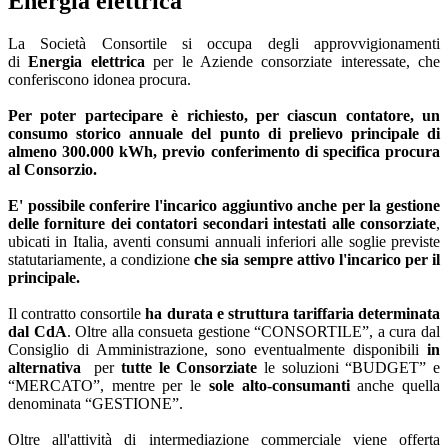
Energia elettrica
La Società Consortile si occupa degli approvvigionamenti
di
Energia elettrica
per le Aziende consorziate interessate, che
conferiscono idonea procura.
Per poter partecipare è richiesto, per ciascun contatore, un
consumo storico annuale del punto di prelievo principale di
almeno 300.000 kWh, previo conferimento di specifica procura
al Consorzio.
E' possibile conferire l'incarico aggiuntivo anche per la gestione
delle forniture dei contatori secondari intestati alle consorziate
,
ubicati in Italia, aventi consumi annuali inferiori alle soglie previste
statutariamente, a condizione
che sia sempre attivo l'incarico per il
principale.
Il contratto consortile
ha durata e struttura tariffaria determinata
dal CdA
. Oltre alla consueta gestione “CONSORTILE”, a cura dal
Consiglio di Amministrazione, sono eventualmente disponibili
in
alternativa
per
tutte
le Consorziate
le soluzioni “BUDGET” e
“MERCATO”, mentre per le
sole alto-consumanti
anche quella
denominata “GESTIONE”.
Oltre all'attività di intermediazione commerciale viene offerta