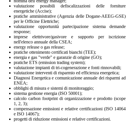
nomina dell’energy manager;
valutazione possibili defiscalizzazioni delle forniture
energetiche (Accise);
pratiche amministrative (Agenzia delle Dogane-AEEG-GSE)
per le Officine Elettriche;
valutazione opportunità partecipazione sistema demande
response;
imprese elettrivore/gasivore e supporto per iscrizione
nell'elenco annuale della CSEA;
energy release o gas release;
pratiche ottenimento certificati bianchi (TEE);
energia e gas "verde" e garanzie di origine (GO);
pratiche ETS (emission trading system);
valutazione impianti di tri-cogenerazione e fonti rinnovabili;
valutazione interventi di risparmio ed efficienza energetica;
Diagnosi Energetica e comunicazione annuale dei risparmi ad
ENEA;
obblighi di misura e sistemi di monitoraggio;
sistema gestione energia (ISO 50001);
calcolo carbon footprint di organizzazione e prodotto (scope
1, 2, 3);
compensazione emissioni e relative certificazioni (ISO 14064
e ISO 14067);
progetti di riduzione emissioni e relative certificazioni.