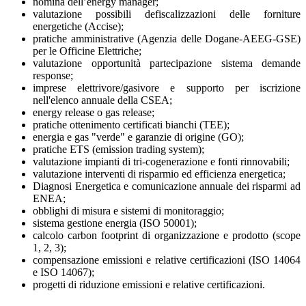
nomina dell’energy manager;
valutazione possibili defiscalizzazioni delle forniture
energetiche (Accise);
pratiche amministrative (Agenzia delle Dogane-AEEG-GSE)
per le Officine Elettriche;
valutazione opportunità partecipazione sistema demande
response;
imprese elettrivore/gasivore e supporto per iscrizione
nell'elenco annuale della CSEA;
energy release o gas release;
pratiche ottenimento certificati bianchi (TEE);
energia e gas "verde" e garanzie di origine (GO);
pratiche ETS (emission trading system);
valutazione impianti di tri-cogenerazione e fonti rinnovabili;
valutazione interventi di risparmio ed efficienza energetica;
Diagnosi Energetica e comunicazione annuale dei risparmi ad
ENEA;
obblighi di misura e sistemi di monitoraggio;
sistema gestione energia (ISO 50001);
calcolo carbon footprint di organizzazione e prodotto (scope
1, 2, 3);
compensazione emissioni e relative certificazioni (ISO 14064
e ISO 14067);
progetti di riduzione emissioni e relative certificazioni.