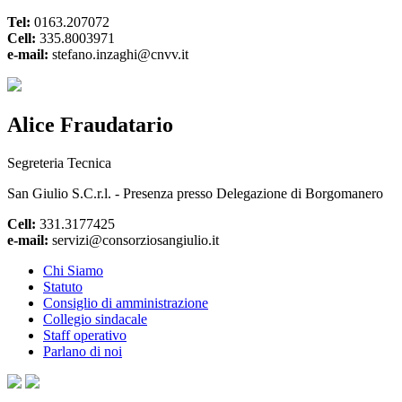
Tel:
0163.207072
Cell:
335.8003971
e-mail:
stefano.inzaghi@cnvv.it
Alice Fraudatario
Segreteria Tecnica
San Giulio S.C.r.l. - Presenza presso Delegazione di Borgomanero
Cell:
331.3177425
e-mail:
servizi@consorziosangiulio.it
Chi Siamo
Statuto
Consiglio di amministrazione
Collegio sindacale
Staff operativo
Parlano di noi