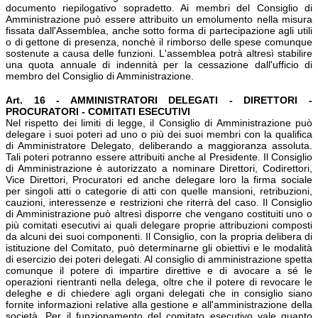
documento riepilogativo sopradetto. Ai membri del Consiglio di
Amministrazione può essere attribuito un emolumento nella misura
fissata dall'Assemblea, anche sotto forma di partecipazione agli utili
o di gettone di presenza, nonchè il rimborso delle spese comunque
sostenute a causa delle funzioni. L'assemblea potrà altresì stabilire
una quota annuale di indennità per la cessazione dall'ufficio di
membro del Consiglio di Amministrazione.
Art. 16 - AMMINISTRATORI DELEGATI - DIRETTORI -
PROCURATORI - COMITATI ESECUTIVI
Nel rispetto dei limiti di legge, il Consiglio di Amministrazione può
delegare i suoi poteri ad uno o più dei suoi membri con la qualifica
di Amministratore Delegato, deliberando a maggioranza assoluta.
Tali poteri potranno essere attribuiti anche al Presidente. Il Consiglio
di Amministrazione è autorizzato a nominare Direttori, Codirettori,
Vice Direttori, Procuratori ed anche delegare loro la firma sociale
per singoli atti o categorie di atti con quelle mansioni, retribuzioni,
cauzioni, interessenze e restrizioni che riterrà del caso. Il Consiglio
di Amministrazione può altresì disporre che vengano costituiti uno o
più comitati esecutivi ai quali delegare proprie attribuzioni composti
da alcuni dei suoi componenti. Il Consiglio, con la propria delibera di
istituzione del Comitato, può determinarne gli obiettivi e le modalità
di esercizio dei poteri delegati. Al consiglio di amministrazione spetta
comunque il potere di impartire direttive e di avocare a sé le
operazioni rientranti nella delega, oltre che il potere di revocare le
deleghe e di chiedere agli organi delegati che in consiglio siano
fornite informazioni relative alla gestione e all'amministrazione della
società. Per il funzionamento del comitato esecutivo vale quanto