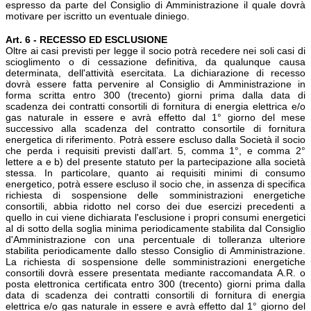
espresso da parte del Consiglio di Amministrazione il quale dovrà
motivare per iscritto un eventuale diniego.
Art. 6 - RECESSO ED ESCLUSIONE
Oltre ai casi previsti per legge il socio potrà recedere nei soli casi di
scioglimento o di cessazione definitiva, da qualunque causa
determinata, dell'attività esercitata. La dichiarazione di recesso
dovrà essere fatta pervenire al Consiglio di Amministrazione in
forma scritta entro 300 (trecento) giorni prima dalla data di
scadenza dei contratti consortili di fornitura di energia elettrica e/o
gas naturale in essere e avrà effetto dal 1° giorno del mese
successivo alla scadenza del contratto consortile di fornitura
energetica di riferimento. Potrà essere escluso dalla Società il socio
che perda i requisiti previsti dall’art. 5, comma 1°, e comma 2°
lettere a e b) del presente statuto per la partecipazione alla società
stessa. In particolare, quanto ai requisiti minimi di consumo
energetico, potrà essere escluso il socio che, in assenza di specifica
richiesta di sospensione delle somministrazioni energetiche
consortili, abbia ridotto nel corso dei due esercizi precedenti a
quello in cui viene dichiarata l'esclusione i propri consumi energetici
al di sotto della soglia minima periodicamente stabilita dal Consiglio
d'Amministrazione con una percentuale di tolleranza ulteriore
stabilita periodicamente dallo stesso Consiglio di Amministrazione.
La richiesta di sospensione delle somministrazioni energetiche
consortili dovrà essere presentata mediante raccomandata A.R. o
posta elettronica certificata entro 300 (trecento) giorni prima dalla
data di scadenza dei contratti consortili di fornitura di energia
elettrica e/o gas naturale in essere e avrà effetto dal 1° giorno del