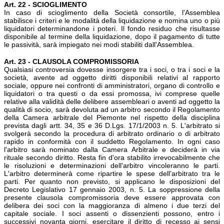
Art. 22 - SCIOGLIMENTO
In caso di scioglimento della Società consortile, l'Assemblea
stabilisce i criteri e le modalità della liquidazione e nomina uno o più
liquidatori determinandone i poteri. Il fondo residuo che risultasse
disponibile al termine della liquidazione, dopo il pagamento di tutte
le passività, sarà impiegato nei modi stabiliti dall'Assemblea.
Art. 23 - CLAUSOLA COMPROMISSORIA
Qualsiasi controversia dovesse insorgere tra i soci, o tra i soci e la
società, avente ad oggetto diritti disponibili relativi al rapporto
sociale, oppure nei confronti di amministratori, organo di controllo e
liquidatori o tra questi o da essi promossa, ivi comprese quelle
relative alla validità delle delibere assembleari o aventi ad oggetto la
qualità di socio, sarà devoluta ad un arbitro secondo il Regolamento
della Camera arbitrale del Piemonte nel rispetto della disciplina
prevista dagli artt. 34, 35 e 36 D.Lgs. 17/1/2003 n. 5. L'arbitrato si
svolgerà secondo la procedura di arbitrato ordinario o di arbitrato
rapido in conformità con il suddetto Regolamento. In ogni caso
l'arbitro sarà nominato dalla Camera Arbitrale e deciderà in via
rituale secondo diritto. Resta fin d'ora stabilito irrevocabilmente che
le risoluzioni e determinazioni dell'arbitro vincoleranno le parti.
L'arbitro determinerà come ripartire le spese dell’arbitrato tra le
parti. Per quanto non previsto, si applicano le disposizioni del
Decreto Legislativo 17 gennaio 2003, n. 5. La soppressione della
presente clausola compromissoria deve essere approvata con
delibera dei soci con la maggioranza di almeno i due terzi del
capitale sociale. I soci assenti o dissenzienti possono, entro i
successivi novanta giorni, esercitare il diritto di recesso ai sensi