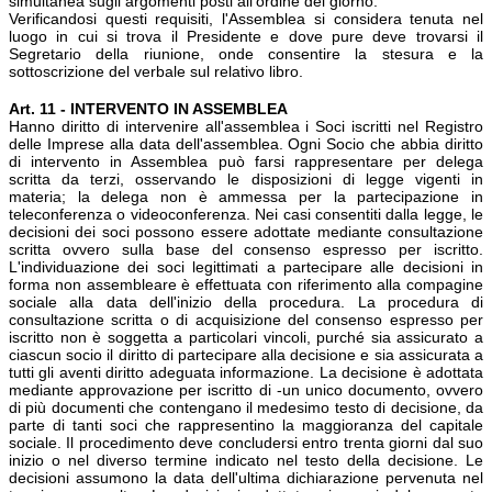
simultanea sugli argomenti posti all'ordine del giorno.
Verificandosi questi requisiti, l'Assemblea si considera tenuta nel
luogo in cui si trova il Presidente e dove pure deve trovarsi il
Segretario della riunione, onde consentire la stesura e la
sottoscrizione del verbale sul relativo libro.
Art. 11 - INTERVENTO IN ASSEMBLEA
Hanno diritto di intervenire all'assemblea i Soci iscritti nel Registro
delle Imprese alla data dell'assemblea. Ogni Socio che abbia diritto
di intervento in Assemblea può farsi rappresentare per delega
scritta da terzi, osservando le disposizioni di legge vigenti in
materia; la delega non è ammessa per la partecipazione in
teleconferenza o videoconferenza. Nei casi consentiti dalla legge, le
decisioni dei soci possono essere adottate mediante consultazione
scritta ovvero sulla base del consenso espresso per iscritto.
L'individuazione dei soci legittimati a partecipare alle decisioni in
forma non assembleare è effettuata con riferimento alla compagine
sociale alla data dell'inizio della procedura. La procedura di
consultazione scritta o di acquisizione del consenso espresso per
iscritto non è soggetta a particolari vincoli, purché sia assicurato a
ciascun socio il diritto di partecipare alla decisione e sia assicurata a
tutti gli aventi diritto adeguata informazione. La decisione è adottata
mediante approvazione per iscritto di -un unico documento, ovvero
di più documenti che contengano il medesimo testo di decisione, da
parte di tanti soci che rappresentino la maggioranza del capitale
sociale. Il procedimento deve concludersi entro trenta giorni dal suo
inizio o nel diverso termine indicato nel testo della decisione. Le
decisioni assumono la data dell'ultima dichiarazione pervenuta nel