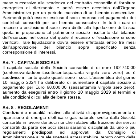
mese successivo alla scadenza del contratto consortile di fornitura
energetica di riferimento e potrà essere accettata dall'Organo
Amministrativo per un periodo massimo di un biennio consecutivo.
Parimenti potrà essere escluso il socio moroso nel pagamento dei
contributi consortili per un biennio consecutivo. In tutti i casi di
recesso o esclusione il socio avrà diritto alla liquidazione della sua
quota in proporzione al patrimonio sociale risultante dal bilancio
dell'esercizio nel corso del quale il recesso o l'esclusione si sono
verificati. Tale liquidazione dovrà essere effettuata entro tre mesi
dall'approvazione del bilancio sopra specificato senza
corresponsione di interessi.
Art. 7 - CAPITALE SOCIALE
Il capitale sociale della Società consortile è di euro 192.740,00
(centonovantaduemilasettecentoquaranta virgola zero zero) ed è
suddiviso in tante quote quanti sono i soci. L'assemblea del giorno
10 maggio 2024 ha deliberato di aumentare il capitale sociale a
pagamento per Euro 60.000,00 (sessantamila virgola zero zero),
aumento da eseguirsi entro il giorno 10 maggio 2029 ai termini e
alle condizioni di cui alla delibera stessa.
Art. 8 - REGOLAMENTI
Condizioni e modalità relative alle attività di approvvigionamento e
ripartizione di energia elettrica e gas naturale svolte dalla Società
consortile in favore dei Soci nonché relative alla fruizione dei servizi
consortili da parte dei Soci stessi saranno disciplinati da uno o più
regolamenti predisposti ed approvati dal Consiglio di
Amministrazione al quale spetterà altresì stabilire, tenuto conto della