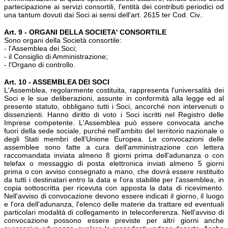
partecipazione ai servizi consortili, l'entità dei contributi periodici od
una tantum dovuti dai Soci ai sensi dell'art. 2615 ter Cod. Civ..
Art. 9 - ORGANI DELLA SOCIETA' CONSORTILE
Sono organi della Società consortile:
- l'Assemblea dei Soci;
- il Consiglio di Amministrazione;
- l'Organo di controllo.
Art. 10 - ASSEMBLEA DEI SOCI
L'Assemblea, regolarmente costituita, rappresenta l'universalità dei
Soci e le sue deliberazioni, assunte in conformità alla legge ed al
presente statuto, obbligano tutti i Soci, ancorché non intervenuti o
dissenzienti. Hanno diritto di voto i Soci iscritti nel Registro delle
Imprese competente. L'Assemblea può essere convocata anche
fuori della sede sociale, purché nell'ambito del territorio nazionale o
degli Stati membri dell'Unione Europea. Le convocazioni delle
assemblee sono fatte a cura dell'amministrazione con lettera
raccomandata inviata almeno 8 giorni prima dell'adunanza o con
telefax o messaggio di posta elettronica inviati almeno 5 giorni
prima o con avviso consegnato a mano, che dovrà essere restituito
da tutti i destinatari entro la data e l'ora stabilite per l'assemblea, in
copia sottoscritta per ricevuta con apposta la data di ricevimento.
Nell'avviso di convocazione devono essere indicati il giorno, il luogo
e l'ora dell'adunanza, l'elenco delle materie da trattare ed eventuali
particolari modalità di collegamento in teleconferenza. Nell'avviso di
convocazione possono essere previste per altri giorni anche