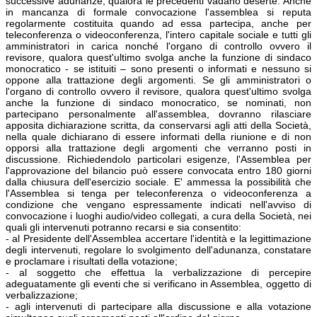
successive adunanze, qualora le precedenti vadano deserte. Anche
in mancanza di formale convocazione l'assemblea si reputa
regolarmente costituita quando ad essa partecipa, anche per
teleconferenza o videoconferenza, l'intero capitale sociale e tutti gli
amministratori in carica nonché l'organo di controllo ovvero il
revisore, qualora quest'ultimo svolga anche la funzione di sindaco
monocratico - se istituiti – sono presenti o informati e nessuno si
oppone alla trattazione degli argomenti. Se gli amministratori o
l'organo di controllo ovvero il revisore, qualora quest'ultimo svolga
anche la funzione di sindaco monocratico, se nominati, non
partecipano personalmente all'assemblea, dovranno rilasciare
apposita dichiarazione scritta, da conservarsi agli atti della Società,
nella quale dichiarano di essere informati della riunione e di non
opporsi alla trattazione degli argomenti che verranno posti in
discussione. Richiedendolo particolari esigenze, l'Assemblea per
l'approvazione del bilancio può essere convocata entro 180 giorni
dalla chiusura dell'esercizio sociale. E' ammessa la possibilità che
l'Assemblea si tenga per teleconferenza o videoconferenza a
condizione che vengano espressamente indicati nell'avviso di
convocazione i luoghi audio/video collegati, a cura della Società, nei
quali gli intervenuti potranno recarsi e sia consentito:
- al Presidente dell'Assemblea accertare l'identità e la legittimazione
degli intervenuti, regolare lo svolgimento dell'adunanza, constatare
e proclamare i risultati della votazione;
- al soggetto che effettua la verbalizzazione di percepire
adeguatamente gli eventi che si verificano in Assemblea, oggetto di
verbalizzazione;
- agli intervenuti di partecipare alla discussione e alla votazione