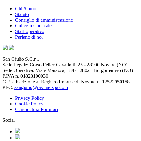
Chi Siamo
Statuto
Consiglio di amministrazione
Collegio sindacale
Staff operativo
Parlano di noi
San Giulio S.C.r.l.
Sede Legale: Corso Felice Cavallotti, 25 - 28100 Novara (NO)
Sede Operativa: Viale Marazza, 18/b - 28021 Borgomanero (NO)
P.IVA n. 01828100030
C.F. e Iscrizione al Registro Imprese di Novara n. 12522950158
PEC:
sangiulio@pec-neispa.com
Privacy Policy
Cookie Policy
Candidatura Fornitori
Social