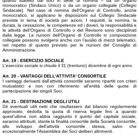
quanto stabilito dai soci in sede di nomina – da un organo
monocratico (Sindaco Unico) o da un organo collegiale (Collegio
Sindacale). Nel caso di nomina dell’Organo di Controllo, anche
monocratico, si applicano le disposizioni sul Collegio Sindacale
previste in tema di società per azioni. I requisiti, la nomina, la
durata, la cessazione, le competenze ed i doveri, la responsabilità e
le attività dell’Organo di Controllo o del Revisore sono disciplinati
dalla legge. Le riunioni dell’Organo di Controllo in composizione
collegiale possono svolgersi anche con l’ausilio di mezzi telematici,
nel rispetto di quanto previsto per le riunioni del Consiglio di
Amministrazione.
Art. 19 - ESERCIZIO SOCIALE
L'esercizio sociale si chiude il 31 (trentuno) dicembre di ogni anno.
Art. 20 - VANTAGGI DELL'ATTIVITA' CONSORTILE
I vantaggi derivanti dall'attività consortile saranno ripartiti con criteri
mutualistici e non con riferimento all'entità delle quote di
partecipazione dei singoli Soci.
Art. 21 - DESTINAZIONE DEGLI UTILI
Gli eventuali utili netti che risultassero dal bilancio regolarmente
approvato, dedotta la quota di riserva legale fino a quando
quest'ultima non abbia raggiunto il quinto del capitale sociale,
saranno attribuiti, stante la finalità consortile della Società consortile,
allo sviluppo dell'attività consortile stessa, salvo che
eccezionalmente l'Assemblea dei Soci deliberi altrimenti.