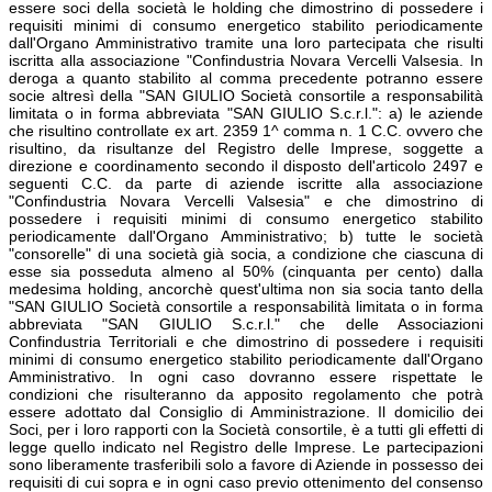
essere soci della società le holding che dimostrino di possedere i
requisiti minimi di consumo energetico stabilito periodicamente
dall'Organo Amministrativo tramite una loro partecipata che risulti
iscritta alla associazione "Confindustria Novara Vercelli Valsesia. In
deroga a quanto stabilito al comma precedente potranno essere
socie altresì della "SAN GIULIO Società consortile a responsabilità
limitata o in forma abbreviata "SAN GIULIO S.c.r.l.": a) le aziende
che risultino controllate ex art. 2359 1^ comma n. 1 C.C. ovvero che
risultino, da risultanze del Registro delle Imprese, soggette a
direzione e coordinamento secondo il disposto dell'articolo 2497 e
seguenti C.C. da parte di aziende iscritte alla associazione
"Confindustria Novara Vercelli Valsesia" e che dimostrino di
possedere i requisiti minimi di consumo energetico stabilito
periodicamente dall'Organo Amministrativo; b) tutte le società
"consorelle" di una società già socia, a condizione che ciascuna di
esse sia posseduta almeno al 50% (cinquanta per cento) dalla
medesima holding, ancorchè quest'ultima non sia socia tanto della
"SAN GIULIO Società consortile a responsabilità limitata o in forma
abbreviata "SAN GIULIO S.c.r.l." che delle Associazioni
Confindustria Territoriali e che dimostrino di possedere i requisiti
minimi di consumo energetico stabilito periodicamente dall'Organo
Amministrativo. In ogni caso dovranno essere rispettate le
condizioni che risulteranno da apposito regolamento che potrà
essere adottato dal Consiglio di Amministrazione. Il domicilio dei
Soci, per i loro rapporti con la Società consortile, è a tutti gli effetti di
legge quello indicato nel Registro delle Imprese. Le partecipazioni
sono liberamente trasferibili solo a favore di Aziende in possesso dei
requisiti di cui sopra e in ogni caso previo ottenimento del consenso