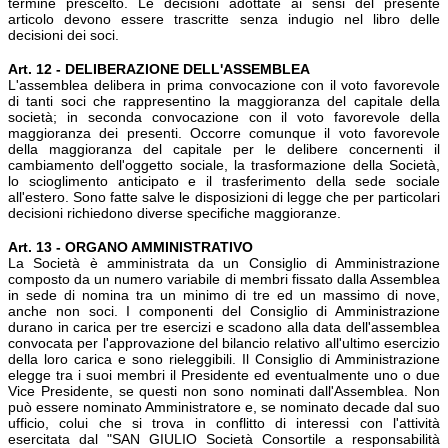
termine prescelto. Le decisioni adottate ai sensi del presente
articolo devono essere trascritte senza indugio nel libro delle
decisioni dei soci.
Art. 12 - DELIBERAZIONE DELL'ASSEMBLEA
L'assemblea delibera in prima convocazione con il voto favorevole
di tanti soci che rappresentino la maggioranza del capitale della
società; in seconda convocazione con il voto favorevole della
maggioranza dei presenti. Occorre comunque il voto favorevole
della maggioranza del capitale per le delibere concernenti il
cambiamento dell'oggetto sociale, la trasformazione della Società,
lo scioglimento anticipato e il trasferimento della sede sociale
all'estero. Sono fatte salve le disposizioni di legge che per particolari
decisioni richiedono diverse specifiche maggioranze.
Art. 13 - ORGANO AMMINISTRATIVO
La Società è amministrata da un Consiglio di Amministrazione
composto da un numero variabile di membri fissato dalla Assemblea
in sede di nomina tra un minimo di tre ed un massimo di nove,
anche non soci. I componenti del Consiglio di Amministrazione
durano in carica per tre esercizi e scadono alla data dell'assemblea
convocata per l'approvazione del bilancio relativo all'ultimo esercizio
della loro carica e sono rieleggibili. Il Consiglio di Amministrazione
elegge tra i suoi membri il Presidente ed eventualmente uno o due
Vice Presidente, se questi non sono nominati dall'Assemblea. Non
può essere nominato Amministratore e, se nominato decade dal suo
ufficio, colui che si trova in conflitto di interessi con l'attività
esercitata dal "SAN GIULIO Società Consortile a responsabilità