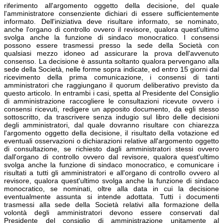
riferimento all'argomento oggetto della decisione, del quale
l'amministratore consenziente dichiari di essere sufficientemente
informato. Dell'iniziativa deve risultare informato, se nominato,
anche l'organo di controllo ovvero il revisore, qualora quest'ultimo
svolga anche la funzione di sindaco monocratico. I consensi
possono essere trasmessi presso la sede della Società con
qualsiasi mezzo idoneo ad assicurare la prova dell'avvenuto
consenso. La decisione è assunta soltanto qualora pervengano alla
sede della Società, nelle forme sopra indicate, ed entro 15 giorni dal
ricevimento della prima comunicazione, i consensi di tanti
amministratori che raggiungano il quorum deliberativo previsto da
questo articolo. In entrambi i casi, spetta al Presidente del Consiglio
di amministrazione raccogliere le consultazioni ricevute ovvero i
consensi ricevuti, redigere un apposito documento, da egli stesso
sottoscritto, da trascrivere senza indugio sul libro delle decisioni
degli amministratori, dal quale dovranno risultare con chiarezza
l'argomento oggetto della decisione, il risultato della votazione ed
eventuali osservazioni o dichiarazioni relative all'argomento oggetto
di consultazione, se richiesto dagli amministratori stessi ovvero
dall'organo di controllo ovvero dal revisore, qualora quest'ultimo
svolga anche la funzione di sindaco monocratico, e comunicare i
risultati a tutti gli amministratori e all'organo di controllo ovvero al
revisore, qualora quest'ultimo svolga anche la funzione di sindaco
monocratico, se nominati, oltre alla data in cui la decisione
eventualmente assunta si intende adottata. Tutti i documenti
trasmessi alla sede della Società relativi alla formazione della
volontà degli amministratori devono essere conservati dal
Presidente del consiglio di amministrazione unitamente al