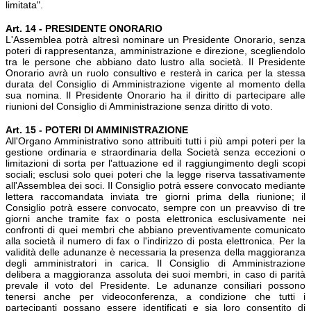
limitata".
Art. 14 - PRESIDENTE ONORARIO
L'Assemblea potrà altresì nominare un Presidente Onorario, senza
poteri di rappresentanza, amministrazione e direzione, scegliendolo
tra le persone che abbiano dato lustro alla società. Il Presidente
Onorario avrà un ruolo consultivo e resterà in carica per la stessa
durata del Consiglio di Amministrazione vigente al momento della
sua nomina. Il Presidente Onorario ha il diritto di partecipare alle
riunioni del Consiglio di Amministrazione senza diritto di voto.
Art. 15 - POTERI DI AMMINISTRAZIONE
All'Organo Amministrativo sono attribuiti tutti i più ampi poteri per la
gestione ordinaria e straordinaria della Società senza eccezioni o
limitazioni di sorta per l'attuazione ed il raggiungimento degli scopi
sociali; esclusi solo quei poteri che la legge riserva tassativamente
all'Assemblea dei soci. Il Consiglio potrà essere convocato mediante
lettera raccomandata inviata tre giorni prima della riunione; il
Consiglio potrà essere convocato, sempre con un preavviso di tre
giorni anche tramite fax o posta elettronica esclusivamente nei
confronti di quei membri che abbiano preventivamente comunicato
alla società il numero di fax o l'indirizzo di posta elettronica. Per la
validità delle adunanze è necessaria la presenza della maggioranza
degli amministratori in carica. Il Consiglio di Amministrazione
delibera a maggioranza assoluta dei suoi membri, in caso di parità
prevale il voto del Presidente. Le adunanze consiliari possono
tenersi anche per videoconferenza, a condizione che tutti i
partecipanti possano essere identificati e sia loro consentito di