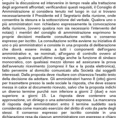
seguire la discussione ed intervenire in tempo reale alla trattazione
degli argomenti affrontati; verificandosi questi requisiti, il Consiglio di
Amministrazione si considera tenuto nel luogo in cui si trovano
necessariamente il Presidente ed il Segretario della riunione, onde
consentire la stesura e la sottoscrizione del verbale. Qualora uno o
più amministratori non richiedano espressamente la convocazione
della riunione, (ovvero qualora non sia necessario l'intervento del
notaio) i membri del consiglio di amministrazione esprimono le
proprie decisioni mediante consultazione scritta o consenso
espresso per iscritto. La consultazione scritta avviene su iniziativa di
uno o più amministratori e consiste in una proposta di deliberazione
che dovrà essere inviata a tutti i componenti dell'organo
amministrativo e, se nominati, all'organo di controllo ovvero al
revisore, qualora quest'ultimo svolga anche la funzione di sindaco
monocratico, con qualsiasi mezzo idoneo ad assicurare la prova
dell'avvenuto ricevimento (compresi il fax e la posta elettronica),
fatto pervenire al domicilio comunicato alla Società dai soggetti
interessati. Dalla proposta deve risultare con chiarezza l'esatto testo
della decisione da adottare. Gli amministratori hanno 8 (otto) giorni
per trasmettere presso la sede sociale la risposta, che deve essere
messa in calce al documento ricevuto, salvo che la proposta indichi
un diverso termine purché non inferiore a giorni 2 (due) e non
superiore a giorni 15. La risposta deve contenere una
approvazione, un diniego o una astensione espressa. La mancanza
di risposta degli amministratori entro il termine suddetto sarà
considerata come mancato esercizio del diritto di voto da parte degli
stessi. Il consenso espresso per iscritto consiste in una
dichiarazione resa da ciascun amministratore con espresso e chiaro