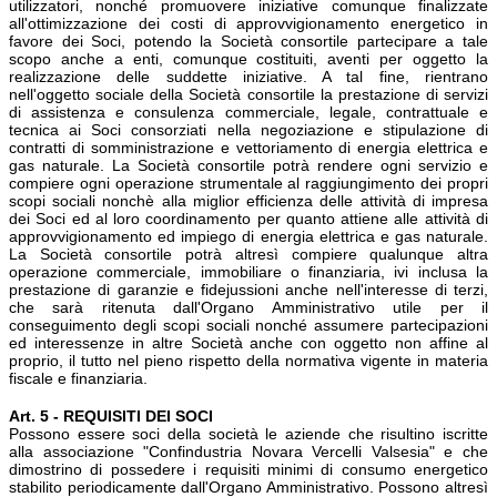
utilizzatori, nonché promuovere iniziative comunque finalizzate
all'ottimizzazione dei costi di approvvigionamento energetico in
favore dei Soci, potendo la Società consortile partecipare a tale
scopo anche a enti, comunque costituiti, aventi per oggetto la
realizzazione delle suddette iniziative. A tal fine, rientrano
nell'oggetto sociale della Società consortile la prestazione di servizi
di assistenza e consulenza commerciale, legale, contrattuale e
tecnica ai Soci consorziati nella negoziazione e stipulazione di
contratti di somministrazione e vettoriamento di energia elettrica e
gas naturale. La Società consortile potrà rendere ogni servizio e
compiere ogni operazione strumentale al raggiungimento dei propri
scopi sociali nonchè alla miglior efficienza delle attività di impresa
dei Soci ed al loro coordinamento per quanto attiene alle attività di
approvvigionamento ed impiego di energia elettrica e gas naturale.
La Società consortile potrà altresì compiere qualunque altra
operazione commerciale, immobiliare o finanziaria, ivi inclusa la
prestazione di garanzie e fidejussioni anche nell'interesse di terzi,
che sarà ritenuta dall'Organo Amministrativo utile per il
conseguimento degli scopi sociali nonché assumere partecipazioni
ed interessenze in altre Società anche con oggetto non affine al
proprio, il tutto nel pieno rispetto della normativa vigente in materia
fiscale e finanziaria.
Art. 5 - REQUISITI DEI SOCI
Possono essere soci della società le aziende che risultino iscritte
alla associazione "Confindustria Novara Vercelli Valsesia" e che
dimostrino di possedere i requisiti minimi di consumo energetico
stabilito periodicamente dall'Organo Amministrativo. Possono altresì