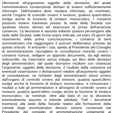
riferimento all'argomento oggetto della decisione, del quale
l'amministratore consenziente dichiari di essere sufficientemente
informato. Dell'iniziativa deve risultare informato, se nominato,
anche l'organo di controllo ovvero il revisore, qualora quest'ultimo
svolga anche la funzione di sindaco monocratico. I consensi
possono essere trasmessi presso la sede della Società con
qualsiasi mezzo idoneo ad assicurare la prova dell'avvenuto
consenso. La decisione è assunta soltanto qualora pervengano alla
sede della Società, nelle forme sopra indicate, ed entro 15 giorni dal
ricevimento della prima comunicazione, i consensi di tanti
amministratori che raggiungano il quorum deliberativo previsto da
questo articolo. In entrambi i casi, spetta al Presidente del Consiglio
di amministrazione raccogliere le consultazioni ricevute ovvero i
consensi ricevuti, redigere un apposito documento, da egli stesso
sottoscritto, da trascrivere senza indugio sul libro delle decisioni
degli amministratori, dal quale dovranno risultare con chiarezza
l'argomento oggetto della decisione, il risultato della votazione ed
eventuali osservazioni o dichiarazioni relative all'argomento oggetto
di consultazione, se richiesto dagli amministratori stessi ovvero
dall'organo di controllo ovvero dal revisore, qualora quest'ultimo
svolga anche la funzione di sindaco monocratico, e comunicare i
risultati a tutti gli amministratori e all'organo di controllo ovvero al
revisore, qualora quest'ultimo svolga anche la funzione di sindaco
monocratico, se nominati, oltre alla data in cui la decisione
eventualmente assunta si intende adottata. Tutti i documenti
trasmessi alla sede della Società relativi alla formazione della
volontà degli amministratori devono essere conservati dal
Presidente del consiglio di amministrazione unitamente al