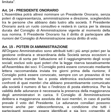
limitata".
Art. 14 - PRESIDENTE ONORARIO
L'Assemblea potrà altresì nominare un Presidente Onorario, senza
poteri di rappresentanza, amministrazione e direzione, scegliendolo
tra le persone che abbiano dato lustro alla società. Il Presidente
Onorario avrà un ruolo consultivo e resterà in carica per la stessa
durata del Consiglio di Amministrazione vigente al momento della
sua nomina. Il Presidente Onorario ha il diritto di partecipare alle
riunioni del Consiglio di Amministrazione senza diritto di voto.
Art. 15 - POTERI DI AMMINISTRAZIONE
All'Organo Amministrativo sono attribuiti tutti i più ampi poteri per la
gestione ordinaria e straordinaria della Società senza eccezioni o
limitazioni di sorta per l'attuazione ed il raggiungimento degli scopi
sociali; esclusi solo quei poteri che la legge riserva tassativamente
all'Assemblea dei soci. Il Consiglio potrà essere convocato mediante
lettera raccomandata inviata tre giorni prima della riunione; il
Consiglio potrà essere convocato, sempre con un preavviso di tre
giorni anche tramite fax o posta elettronica esclusivamente nei
confronti di quei membri che abbiano preventivamente comunicato
alla società il numero di fax o l'indirizzo di posta elettronica. Per la
validità delle adunanze è necessaria la presenza della maggioranza
degli amministratori in carica. Il Consiglio di Amministrazione
delibera a maggioranza assoluta dei suoi membri, in caso di parità
prevale il voto del Presidente. Le adunanze consiliari possono
tenersi anche per videoconferenza, a condizione che tutti i
partecipanti possano essere identificati e sia loro consentito di