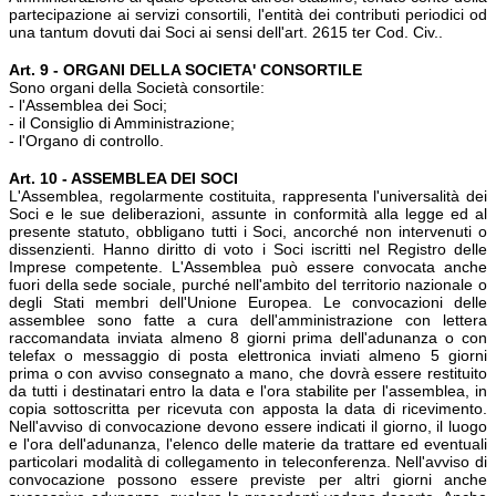
partecipazione ai servizi consortili, l'entità dei contributi periodici od
una tantum dovuti dai Soci ai sensi dell'art. 2615 ter Cod. Civ..
Art. 9 - ORGANI DELLA SOCIETA' CONSORTILE
Sono organi della Società consortile:
- l'Assemblea dei Soci;
- il Consiglio di Amministrazione;
- l'Organo di controllo.
Art. 10 - ASSEMBLEA DEI SOCI
L'Assemblea, regolarmente costituita, rappresenta l'universalità dei
Soci e le sue deliberazioni, assunte in conformità alla legge ed al
presente statuto, obbligano tutti i Soci, ancorché non intervenuti o
dissenzienti. Hanno diritto di voto i Soci iscritti nel Registro delle
Imprese competente. L'Assemblea può essere convocata anche
fuori della sede sociale, purché nell'ambito del territorio nazionale o
degli Stati membri dell'Unione Europea. Le convocazioni delle
assemblee sono fatte a cura dell'amministrazione con lettera
raccomandata inviata almeno 8 giorni prima dell'adunanza o con
telefax o messaggio di posta elettronica inviati almeno 5 giorni
prima o con avviso consegnato a mano, che dovrà essere restituito
da tutti i destinatari entro la data e l'ora stabilite per l'assemblea, in
copia sottoscritta per ricevuta con apposta la data di ricevimento.
Nell'avviso di convocazione devono essere indicati il giorno, il luogo
e l'ora dell'adunanza, l'elenco delle materie da trattare ed eventuali
particolari modalità di collegamento in teleconferenza. Nell'avviso di
convocazione possono essere previste per altri giorni anche