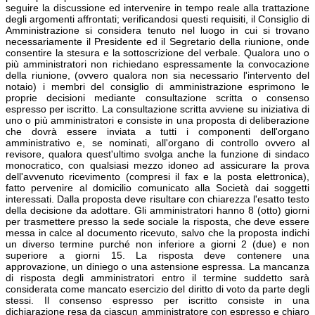
seguire la discussione ed intervenire in tempo reale alla trattazione
degli argomenti affrontati; verificandosi questi requisiti, il Consiglio di
Amministrazione si considera tenuto nel luogo in cui si trovano
necessariamente il Presidente ed il Segretario della riunione, onde
consentire la stesura e la sottoscrizione del verbale. Qualora uno o
più amministratori non richiedano espressamente la convocazione
della riunione, (ovvero qualora non sia necessario l'intervento del
notaio) i membri del consiglio di amministrazione esprimono le
proprie decisioni mediante consultazione scritta o consenso
espresso per iscritto. La consultazione scritta avviene su iniziativa di
uno o più amministratori e consiste in una proposta di deliberazione
che dovrà essere inviata a tutti i componenti dell'organo
amministrativo e, se nominati, all'organo di controllo ovvero al
revisore, qualora quest'ultimo svolga anche la funzione di sindaco
monocratico, con qualsiasi mezzo idoneo ad assicurare la prova
dell'avvenuto ricevimento (compresi il fax e la posta elettronica),
fatto pervenire al domicilio comunicato alla Società dai soggetti
interessati. Dalla proposta deve risultare con chiarezza l'esatto testo
della decisione da adottare. Gli amministratori hanno 8 (otto) giorni
per trasmettere presso la sede sociale la risposta, che deve essere
messa in calce al documento ricevuto, salvo che la proposta indichi
un diverso termine purché non inferiore a giorni 2 (due) e non
superiore a giorni 15. La risposta deve contenere una
approvazione, un diniego o una astensione espressa. La mancanza
di risposta degli amministratori entro il termine suddetto sarà
considerata come mancato esercizio del diritto di voto da parte degli
stessi. Il consenso espresso per iscritto consiste in una
dichiarazione resa da ciascun amministratore con espresso e chiaro