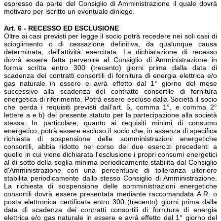
espresso da parte del Consiglio di Amministrazione il quale dovrà
motivare per iscritto un eventuale diniego.
Art. 6 - RECESSO ED ESCLUSIONE
Oltre ai casi previsti per legge il socio potrà recedere nei soli casi di
scioglimento o di cessazione definitiva, da qualunque causa
determinata, dell'attività esercitata. La dichiarazione di recesso
dovrà essere fatta pervenire al Consiglio di Amministrazione in
forma scritta entro 300 (trecento) giorni prima dalla data di
scadenza dei contratti consortili di fornitura di energia elettrica e/o
gas naturale in essere e avrà effetto dal 1° giorno del mese
successivo alla scadenza del contratto consortile di fornitura
energetica di riferimento. Potrà essere escluso dalla Società il socio
che perda i requisiti previsti dall’art. 5, comma 1°, e comma 2°
lettere a e b) del presente statuto per la partecipazione alla società
stessa. In particolare, quanto ai requisiti minimi di consumo
energetico, potrà essere escluso il socio che, in assenza di specifica
richiesta di sospensione delle somministrazioni energetiche
consortili, abbia ridotto nel corso dei due esercizi precedenti a
quello in cui viene dichiarata l'esclusione i propri consumi energetici
al di sotto della soglia minima periodicamente stabilita dal Consiglio
d'Amministrazione con una percentuale di tolleranza ulteriore
stabilita periodicamente dallo stesso Consiglio di Amministrazione.
La richiesta di sospensione delle somministrazioni energetiche
consortili dovrà essere presentata mediante raccomandata A.R. o
posta elettronica certificata entro 300 (trecento) giorni prima dalla
data di scadenza dei contratti consortili di fornitura di energia
elettrica e/o gas naturale in essere e avrà effetto dal 1° giorno del