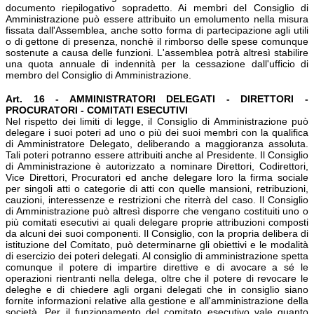
documento riepilogativo sopradetto. Ai membri del Consiglio di
Amministrazione può essere attribuito un emolumento nella misura
fissata dall'Assemblea, anche sotto forma di partecipazione agli utili
o di gettone di presenza, nonchè il rimborso delle spese comunque
sostenute a causa delle funzioni. L'assemblea potrà altresì stabilire
una quota annuale di indennità per la cessazione dall'ufficio di
membro del Consiglio di Amministrazione.
Art. 16 - AMMINISTRATORI DELEGATI - DIRETTORI -
PROCURATORI - COMITATI ESECUTIVI
Nel rispetto dei limiti di legge, il Consiglio di Amministrazione può
delegare i suoi poteri ad uno o più dei suoi membri con la qualifica
di Amministratore Delegato, deliberando a maggioranza assoluta.
Tali poteri potranno essere attribuiti anche al Presidente. Il Consiglio
di Amministrazione è autorizzato a nominare Direttori, Codirettori,
Vice Direttori, Procuratori ed anche delegare loro la firma sociale
per singoli atti o categorie di atti con quelle mansioni, retribuzioni,
cauzioni, interessenze e restrizioni che riterrà del caso. Il Consiglio
di Amministrazione può altresì disporre che vengano costituiti uno o
più comitati esecutivi ai quali delegare proprie attribuzioni composti
da alcuni dei suoi componenti. Il Consiglio, con la propria delibera di
istituzione del Comitato, può determinarne gli obiettivi e le modalità
di esercizio dei poteri delegati. Al consiglio di amministrazione spetta
comunque il potere di impartire direttive e di avocare a sé le
operazioni rientranti nella delega, oltre che il potere di revocare le
deleghe e di chiedere agli organi delegati che in consiglio siano
fornite informazioni relative alla gestione e all'amministrazione della
società. Per il funzionamento del comitato esecutivo vale quanto