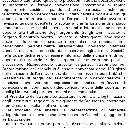
successive adunanze, qualora le precedenti vadano deserte. Anche
in mancanza di formale convocazione l'assemblea si reputa
regolarmente costituita quando ad essa partecipa, anche per
teleconferenza o videoconferenza, l'intero capitale sociale e tutti gli
amministratori in carica nonché l'organo di controllo ovvero il
revisore, qualora quest'ultimo svolga anche la funzione di sindaco
monocratico - se istituiti – sono presenti o informati e nessuno si
oppone alla trattazione degli argomenti. Se gli amministratori o
l'organo di controllo ovvero il revisore, qualora quest'ultimo svolga
anche la funzione di sindaco monocratico, se nominati, non
partecipano personalmente all'assemblea, dovranno rilasciare
apposita dichiarazione scritta, da conservarsi agli atti della Società,
nella quale dichiarano di essere informati della riunione e di non
opporsi alla trattazione degli argomenti che verranno posti in
discussione. Richiedendolo particolari esigenze, l'Assemblea per
l'approvazione del bilancio può essere convocata entro 180 giorni
dalla chiusura dell'esercizio sociale. E' ammessa la possibilità che
l'Assemblea si tenga per teleconferenza o videoconferenza a
condizione che vengano espressamente indicati nell'avviso di
convocazione i luoghi audio/video collegati, a cura della Società, nei
quali gli intervenuti potranno recarsi e sia consentito:
- al Presidente dell'Assemblea accertare l'identità e la legittimazione
degli intervenuti, regolare lo svolgimento dell'adunanza, constatare
e proclamare i risultati della votazione;
- al soggetto che effettua la verbalizzazione di percepire
adeguatamente gli eventi che si verificano in Assemblea, oggetto di
verbalizzazione;
- agli intervenuti di partecipare alla discussione e alla votazione