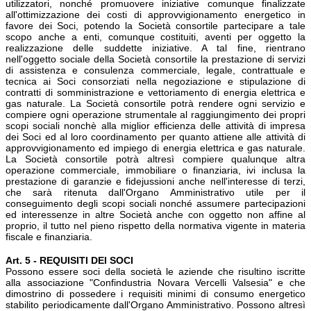
utilizzatori, nonché promuovere iniziative comunque finalizzate
all'ottimizzazione dei costi di approvvigionamento energetico in
favore dei Soci, potendo la Società consortile partecipare a tale
scopo anche a enti, comunque costituiti, aventi per oggetto la
realizzazione delle suddette iniziative. A tal fine, rientrano
nell'oggetto sociale della Società consortile la prestazione di servizi
di assistenza e consulenza commerciale, legale, contrattuale e
tecnica ai Soci consorziati nella negoziazione e stipulazione di
contratti di somministrazione e vettoriamento di energia elettrica e
gas naturale. La Società consortile potrà rendere ogni servizio e
compiere ogni operazione strumentale al raggiungimento dei propri
scopi sociali nonchè alla miglior efficienza delle attività di impresa
dei Soci ed al loro coordinamento per quanto attiene alle attività di
approvvigionamento ed impiego di energia elettrica e gas naturale.
La Società consortile potrà altresì compiere qualunque altra
operazione commerciale, immobiliare o finanziaria, ivi inclusa la
prestazione di garanzie e fidejussioni anche nell'interesse di terzi,
che sarà ritenuta dall'Organo Amministrativo utile per il
conseguimento degli scopi sociali nonché assumere partecipazioni
ed interessenze in altre Società anche con oggetto non affine al
proprio, il tutto nel pieno rispetto della normativa vigente in materia
fiscale e finanziaria.
Art. 5 - REQUISITI DEI SOCI
Possono essere soci della società le aziende che risultino iscritte
alla associazione "Confindustria Novara Vercelli Valsesia" e che
dimostrino di possedere i requisiti minimi di consumo energetico
stabilito periodicamente dall'Organo Amministrativo. Possono altresì