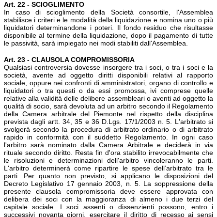
Art. 22 - SCIOGLIMENTO
In caso di scioglimento della Società consortile, l'Assemblea
stabilisce i criteri e le modalità della liquidazione e nomina uno o più
liquidatori determinandone i poteri. Il fondo residuo che risultasse
disponibile al termine della liquidazione, dopo il pagamento di tutte
le passività, sarà impiegato nei modi stabiliti dall'Assemblea.
Art. 23 - CLAUSOLA COMPROMISSORIA
Qualsiasi controversia dovesse insorgere tra i soci, o tra i soci e la
società, avente ad oggetto diritti disponibili relativi al rapporto
sociale, oppure nei confronti di amministratori, organo di controllo e
liquidatori o tra questi o da essi promossa, ivi comprese quelle
relative alla validità delle delibere assembleari o aventi ad oggetto la
qualità di socio, sarà devoluta ad un arbitro secondo il Regolamento
della Camera arbitrale del Piemonte nel rispetto della disciplina
prevista dagli artt. 34, 35 e 36 D.Lgs. 17/1/2003 n. 5. L'arbitrato si
svolgerà secondo la procedura di arbitrato ordinario o di arbitrato
rapido in conformità con il suddetto Regolamento. In ogni caso
l'arbitro sarà nominato dalla Camera Arbitrale e deciderà in via
rituale secondo diritto. Resta fin d'ora stabilito irrevocabilmente che
le risoluzioni e determinazioni dell'arbitro vincoleranno le parti.
L'arbitro determinerà come ripartire le spese dell’arbitrato tra le
parti. Per quanto non previsto, si applicano le disposizioni del
Decreto Legislativo 17 gennaio 2003, n. 5. La soppressione della
presente clausola compromissoria deve essere approvata con
delibera dei soci con la maggioranza di almeno i due terzi del
capitale sociale. I soci assenti o dissenzienti possono, entro i
successivi novanta giorni, esercitare il diritto di recesso ai sensi