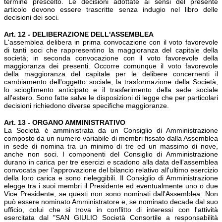
termine prescelto. Le decisioni adottate ai sensi del presente
articolo devono essere trascritte senza indugio nel libro delle
decisioni dei soci.
Art. 12 - DELIBERAZIONE DELL'ASSEMBLEA
L'assemblea delibera in prima convocazione con il voto favorevole
di tanti soci che rappresentino la maggioranza del capitale della
società; in seconda convocazione con il voto favorevole della
maggioranza dei presenti. Occorre comunque il voto favorevole
della maggioranza del capitale per le delibere concernenti il
cambiamento dell'oggetto sociale, la trasformazione della Società,
lo scioglimento anticipato e il trasferimento della sede sociale
all'estero. Sono fatte salve le disposizioni di legge che per particolari
decisioni richiedono diverse specifiche maggioranze.
Art. 13 - ORGANO AMMINISTRATIVO
La Società è amministrata da un Consiglio di Amministrazione
composto da un numero variabile di membri fissato dalla Assemblea
in sede di nomina tra un minimo di tre ed un massimo di nove,
anche non soci. I componenti del Consiglio di Amministrazione
durano in carica per tre esercizi e scadono alla data dell'assemblea
convocata per l'approvazione del bilancio relativo all'ultimo esercizio
della loro carica e sono rieleggibili. Il Consiglio di Amministrazione
elegge tra i suoi membri il Presidente ed eventualmente uno o due
Vice Presidente, se questi non sono nominati dall'Assemblea. Non
può essere nominato Amministratore e, se nominato decade dal suo
ufficio, colui che si trova in conflitto di interessi con l'attività
esercitata dal "SAN GIULIO Società Consortile a responsabilità