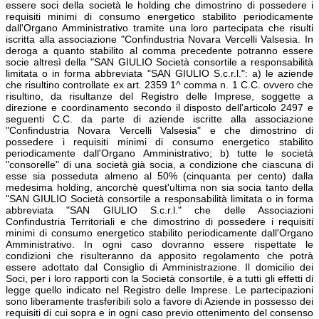
essere soci della società le holding che dimostrino di possedere i
requisiti minimi di consumo energetico stabilito periodicamente
dall'Organo Amministrativo tramite una loro partecipata che risulti
iscritta alla associazione "Confindustria Novara Vercelli Valsesia. In
deroga a quanto stabilito al comma precedente potranno essere
socie altresì della "SAN GIULIO Società consortile a responsabilità
limitata o in forma abbreviata "SAN GIULIO S.c.r.l.": a) le aziende
che risultino controllate ex art. 2359 1^ comma n. 1 C.C. ovvero che
risultino, da risultanze del Registro delle Imprese, soggette a
direzione e coordinamento secondo il disposto dell'articolo 2497 e
seguenti C.C. da parte di aziende iscritte alla associazione
"Confindustria Novara Vercelli Valsesia" e che dimostrino di
possedere i requisiti minimi di consumo energetico stabilito
periodicamente dall'Organo Amministrativo; b) tutte le società
"consorelle" di una società già socia, a condizione che ciascuna di
esse sia posseduta almeno al 50% (cinquanta per cento) dalla
medesima holding, ancorchè quest'ultima non sia socia tanto della
"SAN GIULIO Società consortile a responsabilità limitata o in forma
abbreviata "SAN GIULIO S.c.r.l." che delle Associazioni
Confindustria Territoriali e che dimostrino di possedere i requisiti
minimi di consumo energetico stabilito periodicamente dall'Organo
Amministrativo. In ogni caso dovranno essere rispettate le
condizioni che risulteranno da apposito regolamento che potrà
essere adottato dal Consiglio di Amministrazione. Il domicilio dei
Soci, per i loro rapporti con la Società consortile, è a tutti gli effetti di
legge quello indicato nel Registro delle Imprese. Le partecipazioni
sono liberamente trasferibili solo a favore di Aziende in possesso dei
requisiti di cui sopra e in ogni caso previo ottenimento del consenso