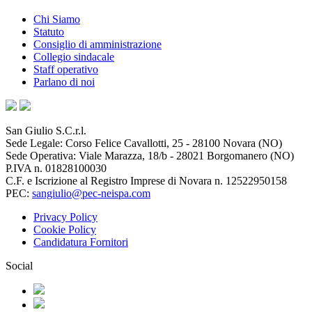
Chi Siamo
Statuto
Consiglio di amministrazione
Collegio sindacale
Staff operativo
Parlano di noi
San Giulio S.C.r.l.
Sede Legale: Corso Felice Cavallotti, 25 - 28100 Novara (NO)
Sede Operativa: Viale Marazza, 18/b - 28021 Borgomanero (NO)
P.IVA n. 01828100030
C.F. e Iscrizione al Registro Imprese di Novara n. 12522950158
PEC:
sangiulio@pec-neispa.com
Privacy Policy
Cookie Policy
Candidatura Fornitori
Social