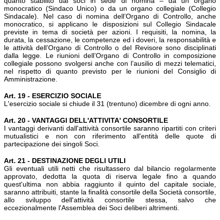
quanto stabilito dai soci in sede di nomina – da un organo
monocratico (Sindaco Unico) o da un organo collegiale (Collegio
Sindacale). Nel caso di nomina dell’Organo di Controllo, anche
monocratico, si applicano le disposizioni sul Collegio Sindacale
previste in tema di società per azioni. I requisiti, la nomina, la
durata, la cessazione, le competenze ed i doveri, la responsabilità e
le attività dell’Organo di Controllo o del Revisore sono disciplinati
dalla legge. Le riunioni dell’Organo di Controllo in composizione
collegiale possono svolgersi anche con l’ausilio di mezzi telematici,
nel rispetto di quanto previsto per le riunioni del Consiglio di
Amministrazione.
Art. 19 - ESERCIZIO SOCIALE
L'esercizio sociale si chiude il 31 (trentuno) dicembre di ogni anno.
Art. 20 - VANTAGGI DELL'ATTIVITA' CONSORTILE
I vantaggi derivanti dall'attività consortile saranno ripartiti con criteri
mutualistici e non con riferimento all'entità delle quote di
partecipazione dei singoli Soci.
Art. 21 - DESTINAZIONE DEGLI UTILI
Gli eventuali utili netti che risultassero dal bilancio regolarmente
approvato, dedotta la quota di riserva legale fino a quando
quest'ultima non abbia raggiunto il quinto del capitale sociale,
saranno attribuiti, stante la finalità consortile della Società consortile,
allo sviluppo dell'attività consortile stessa, salvo che
eccezionalmente l'Assemblea dei Soci deliberi altrimenti.