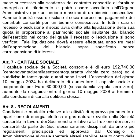
mese successivo alla scadenza del contratto consortile di fornitura
energetica di riferimento e potrà essere accettata dall'Organo
Amministrativo per un periodo massimo di un biennio consecutivo.
Parimenti potrà essere escluso il socio moroso nel pagamento dei
contributi consortili per un biennio consecutivo. In tutti i casi di
recesso o esclusione il socio avrà diritto alla liquidazione della sua
quota in proporzione al patrimonio sociale risultante dal bilancio
dell'esercizio nel corso del quale il recesso o l'esclusione si sono
verificati. Tale liquidazione dovrà essere effettuata entro tre mesi
dall'approvazione del bilancio sopra specificato senza
corresponsione di interessi.
Art. 7 - CAPITALE SOCIALE
Il capitale sociale della Società consortile è di euro 192.740,00
(centonovantaduemilasettecentoquaranta virgola zero zero) ed è
suddiviso in tante quote quanti sono i soci. L'assemblea del giorno
10 maggio 2024 ha deliberato di aumentare il capitale sociale a
pagamento per Euro 60.000,00 (sessantamila virgola zero zero),
aumento da eseguirsi entro il giorno 10 maggio 2029 ai termini e
alle condizioni di cui alla delibera stessa.
Art. 8 - REGOLAMENTI
Condizioni e modalità relative alle attività di approvvigionamento e
ripartizione di energia elettrica e gas naturale svolte dalla Società
consortile in favore dei Soci nonché relative alla fruizione dei servizi
consortili da parte dei Soci stessi saranno disciplinati da uno o più
regolamenti predisposti ed approvati dal Consiglio di
Amministrazione al quale spetterà altresì stabilire, tenuto conto della